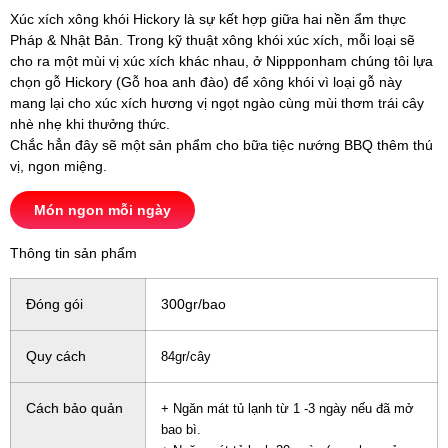
300gr
Xúc xích xông khói Hickory là sự kết hợp giữa hai nền ẩm thực
Pháp & Nhật Bản. Trong kỹ thuật xông khói xúc xích, mỗi loại sẽ
cho ra một mùi vị xúc xích khác nhau, ở Nippponham chúng tôi lựa
chọn gỗ Hickory (Gỗ hoa anh đào) để xông khói vì loại gỗ này
mang lại cho xúc xích hương vị ngọt ngào cùng mùi thơm trái cây
nhè nhẹ khi thưởng thức.
Chắc hẳn đây sẽ một sản phẩm cho bữa tiệc nướng BBQ thêm thú
vị, ngon miệng.
Món ngon mỗi ngày
Thông tin sản phẩm
Đóng gói
300gr/bao
Quy cách
84gr/cây
Cách bảo quản
+ Ngăn mát tủ lạnh từ 1 -3 ngày nếu đã mở
bao bì.