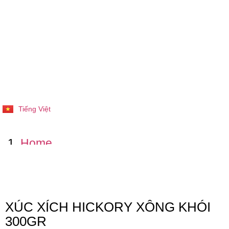
Tiếng Việt
English
Home
Các sản phẩm
XÚC XÍCH HICKORY XÔNG KHÓI
XÚC XÍCH HICKORY XÔNG KHÓI
300GR