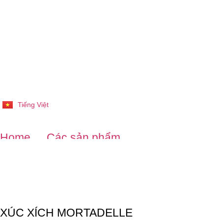
Tiếng Việt
English
Home
Các sản phẩm
XÚC XÍCH MORTADELLE
XÚC XÍCH MORTADELLE