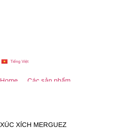
Tiếng Việt
English
Home
Các sản phẩm
XÚC XÍCH MERGUEZ
XÚC XÍCH MERGUEZ